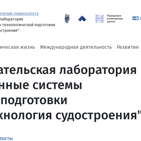
еления университета
 лаборатория
 технологической подготовки
остроения"
енческая жизнь
Международная деятельность
Развитие
ательская лаборатория
нные системы
 подготовки
хнология судостроения
такты