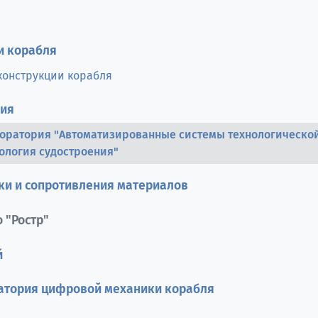
и корабля
конструкции корабля
ния
боратория "Автоматизированные системы технологическо
нология судостроения"
ки и сопротивления материалов
 "Ростр"
й
атория цифровой механики корабля