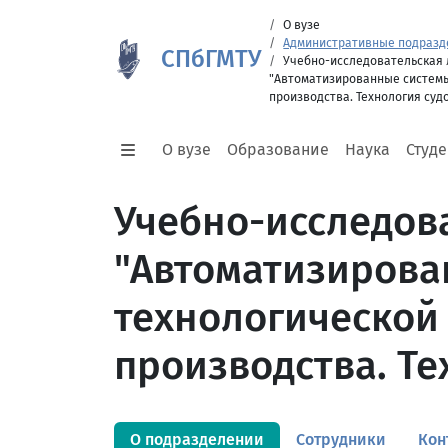
О вузе
Административные подразд
СПбГМТУ
Учебно-исследовательская
"Автоматизированные системы
производства. Технология суд
О вузе
Образование
Наука
Студ
Учебно-исследов
"Автоматизирова
технологической
производства. Те
О подразделении
Сотрудники
Кон