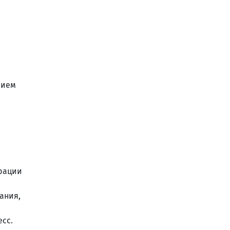
нием
рации
ания,
сс.