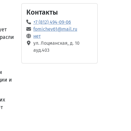
Контакты
+7 (812) 494-09-06
fomichev61@mail.ru
ует
нет
трасли
ул. Лоцманская, д. 10
ауд.403
м
ции и
их
ет