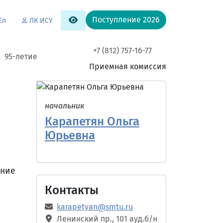
Поступление 2026
En
ЛК ИСУ
+7 (812) 757-16-77
95-летие
Приемная комиссия
начальник
Карапетян Ольга
Юрьевна
ение
Контакты
karapetyan@smtu.ru
Ленинский пр., 101 ауд.б/н