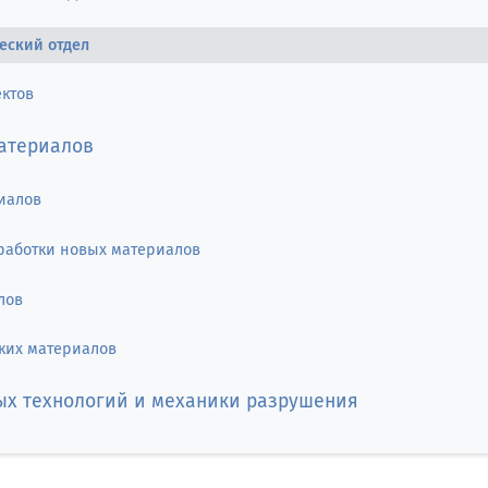
еский отдел
ктов
атериалов
иалов
работки новых материалов
лов
ких материалов
х технологий и механики разрушения