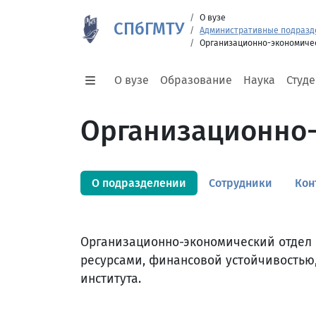
О вузе
СПбГМТУ
Административные подразд
Организационно-экономиче
О вузе
Образование
Наука
Студ
Организационно-
О подразделении
Сотрудники
Кон
Организационно-экономический отдел
ресурсами, финансовой устойчивостью
института.