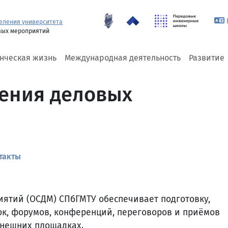
еления университета
вых мероприятий
енческая жизнь
Международная деятельность
Развитие
ения деловых
такты
ятий (ОСДМ) СПбГМТУ обеспечивает подготовку,
к, форумов, конференций, переговоров и приёмов
внешних площадках.