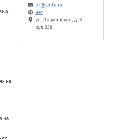
pr@smtu.ru
вых
нет
ул. Лоцманская, д. 3
ауд.338
ях на
в на
них