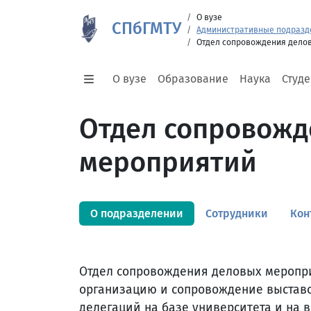
О вузе
СПбГМТУ
Административные подразд
Отдел сопровождения дело
О вузе
Образование
Наука
Студ
Отдел сопровожд
мероприятий
О подразделении
Сотрудники
Кон
Отдел сопровождения деловых меропри
организацию и сопровождение выставо
делегаций на базе университета и на 