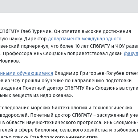
ПбГМТУ Глеб Туричин. Он отметил высокие достижения
вую науку. Директор
департамента международного
енский подчеркнул, что более 10 лет СПбГМТУ и ЧОУ раз
. Профессора Янь Сяоцзюнь поприветствовал декан
факул
Новиков.
ранными обучающимися
Владимир Григорьев-Голубев отме
тов из ЧОУ прошли обучение по направлению подготовки
аждения Почетный доктор СПбГМТУ Янь Сяоцзюнь выступи
ьных веществ из недр океана».
исследование морских биотехнологий и технологических
водорослей. Почетный доктор СПбГМТУ – заслуженный уч
 в области научно-технического прогресса. Янь Сяоцзюнь 
елей в сфере биологии, сельского хозяйства и рыболовст
асно списку Стэнфордского университета.