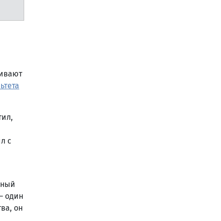
вивают
ьтета
тил,
л с
еный
– один
ва, он