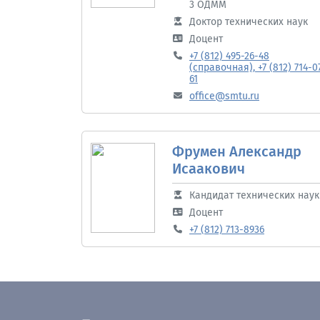
3 ОДММ
Доктор технических наук
Доцент
+7 (812) 495-26-48
(справочная), +7 (812) 714-0
61
office@smtu.ru
Фрумен Александр
Исаакович
Кандидат технических наук
Доцент
+7 (812) 713-8936