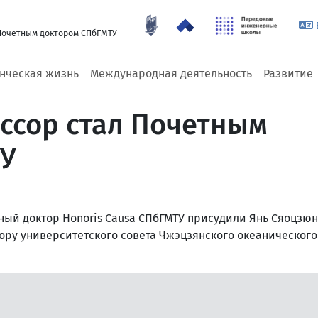
 Почетным доктором СПбГМТУ
енческая жизнь
Международная деятельность
Развитие
ссор стал Почетным
У
ный доктор Honoris Causa СПбГМТУ присудили Янь Сяоцзюн
ору университетского совета Чжэцзянского океанического