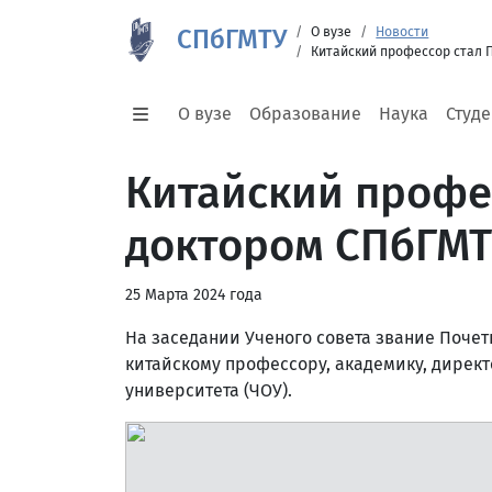
СПбГМТУ
О вузе
Новости
Китайский профессор стал
О вузе
Образование
Наука
Студ
Китайский профе
доктором СПбГМТ
25 Марта 2024 года
На заседании Ученого совета звание Почет
китайскому профессору, академику, директ
университета (ЧОУ).