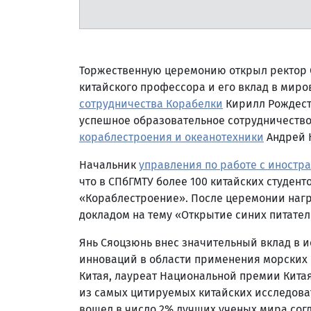
Торжественную церемонию открыл ректор С
китайского профессора и его вклад в миро
сотрудничества Корабелки
Кирилл Рождеств
успешное образовательное сотрудничество
кораблестроения и океанотехники
Андрей 
Начальник
управления по работе с иност
что в СПбГМТУ более 100 китайских студен
«Кораблестроение». После церемонии нагр
докладом на тему «Открытие синих питател
Янь Сяоцзюнь внес значительный вклад в 
инноваций в области применения морских 
Китая, лауреат Национальной премии Китая
из самых цитируемых китайских исследоват
вошел в число 2% лучших ученых мира согл