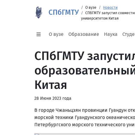
О вузе
Новости
СПбГМТУ
СПбГМТУ запустил совместн
университетом Китая
О вузе
Образование
Наука
Студ
СПбГМТУ запусти
образовательный
Китая
28 Июня 2023 года
В городе Чжаньцзян провинции Гуандун от
морской техники Гуандунского океаническог
Петербургского морского технического уни