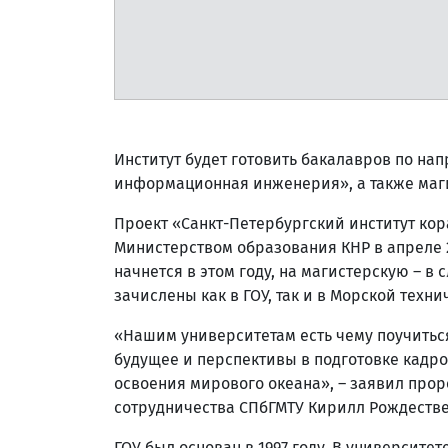
Институт будет готовить бакалавров по на
информационная инженерия», а также маги
Проект «Санкт-Петербургский институт ко
Министерством образования КНР в апреле 2
начнется в этом году, на магистерскую – в
зачислены как в ГОУ, так и в Морской техн
«Нашим университетам есть чему поучиться
будущее и перспективы в подготовке кадр
освоения мирового океана», – заявил про
сотрудничества СПбГМТУ Кирилл Рождестве
ГОУ был основан в 1997 году. В университет