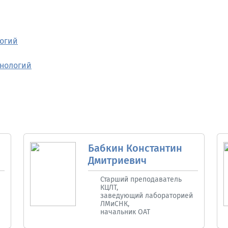
логий
хнологий
Бабкин Константин
Дмитриевич
Старший преподаватель
КЦЛТ,
заведующий лабораторией
ЛМиСНК,
начальник ОАТ