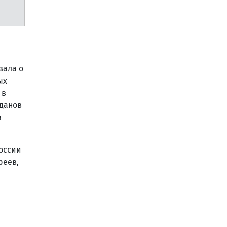
зала о
ых
 в
ьданов
в
оссии
реев,