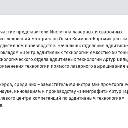
частие представители Института лазерных и сварочных
 исследований материалов Ольга Климова-Корсмик расска
аддитивном производстве. Начальник отделения аддитивн
докладом «Центр аддитивных технологий емкостью 50 тонн
хнологического отдела аддитивных технологий Артур Вил
применения технологии прямого лазерного выращивания 
керов, среди них – заместитель Министра Минпромторга Р
 науке, инновациям и производству «НИИграфит» Артур Га
слевого центра компетенций по аддитивным технологиям
в.