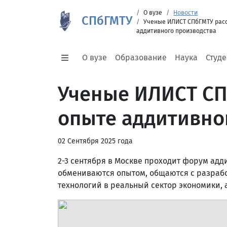
О вузе
Новости
СПбГМТУ
Ученые ИЛИСТ СПбГМТУ расс
аддитивного производства
О вузе
Образование
Наука
Студ
Ученые ИЛИСТ СП
опыте аддитивно
02 Сентября 2025 года
2-3 сентября в Москве проходит форум адд
обмениваются опытом, общаются с разраб
технологий в реальный сектор экономики, 