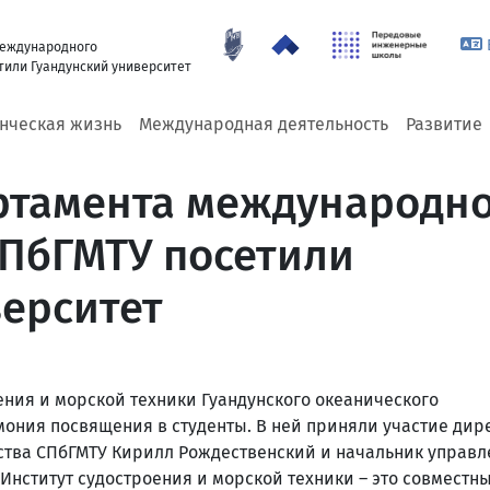
международного
тили Гуандунский университет
енческая жизнь
Международная деятельность
Развитие
ртамента международн
СПбГМТУ посетили
верситет
ения и морской техники Гуандунского океанического
ония посвящения в студенты. В ней приняли участие дир
ства СПбГМТУ Кирилл Рождественский и начальник управл
Институт судостроения и морской техники – это совместн