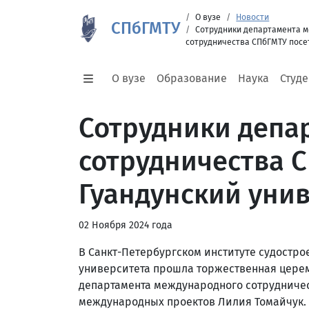
О вузе
Новости
СПбГМТУ
Сотрудники департамента 
сотрудничества СПбГМТУ посе
О вузе
Образование
Наука
Студ
Сотрудники депа
сотрудничества 
Гуандунский уни
02 Ноября 2024 года
В Санкт-Петербургском институте судостро
университета прошла торжественная церем
департамента международного сотрудниче
международных проектов Лилия Томайчук. 