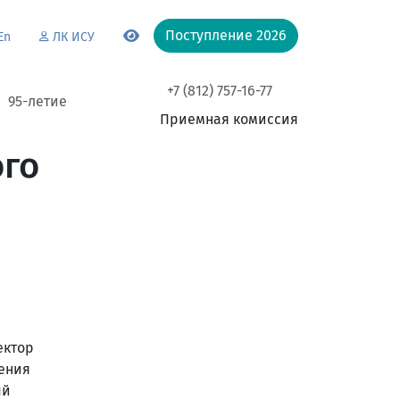
Поступление 2026
En
ЛК ИСУ
+7 (812) 757-16-77
95-летие
Приемная комиссия
ого
ектор
ения
ый