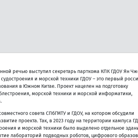
нной речью выступил секретарь парткома КПК ГДОУ Ян Чжо
т судостроения и морской техники ГДОУ – это первый росс
зования в Южном Китае. Проект нацелен на подготовку
блестроения, морской техники и морской информатики,
.
совместного совета СПбГМТУ и ГДОУ, на котором обсудили
витие проекта. Так, в 2023 году на территории кампуса Г
троения и морской техники было выделено отдельное здан
ытие лабораторий подводных роботов, цифрового образо