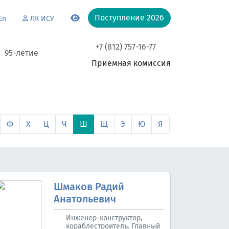
Поступление 2026
En
ЛК ИСУ
+7 (812) 757-16-77
95-летие
Приемная комиссия
Ф
Х
Ц
Ч
Ш
Щ
Э
Ю
Я
Шмаков Радий
Анатольевич
Инженер-конструктор,
кораблестроитель. Главный