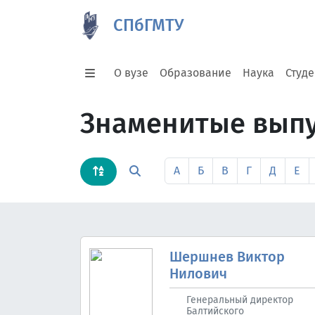
СПбГМТУ
О вузе
Образование
Наука
Студ
Знаменитые вып
А
Б
В
Г
Д
Е
Шершнев Виктор
Нилович
Генеральный директор
Балтийского