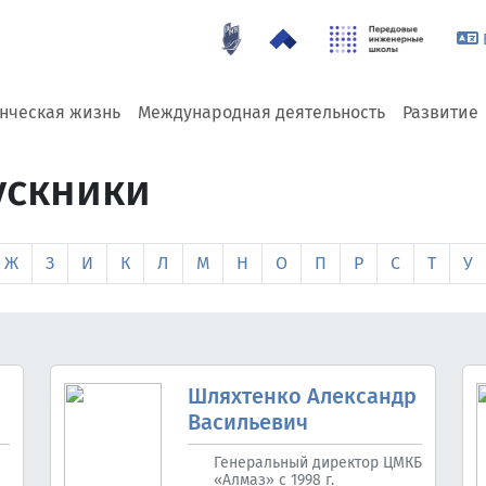
енческая жизнь
Международная деятельность
Развитие
ускники
Ж
З
И
К
Л
М
Н
О
П
Р
С
Т
У
Шляхтенко Александр
Васильевич
Генеральный директор ЦМКБ
«Алмаз» с 1998 г.