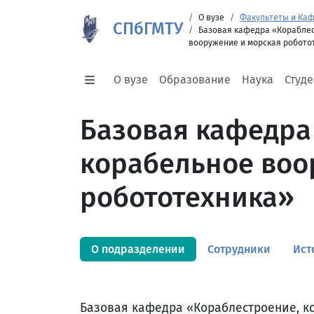
О вузе
Факультеты и Ка
СПбГМТУ
Базовая кафедра «Кораблес
вооружение и морская робото
О вузе
Образование
Наука
Студ
Базовая кафедра
корабельное воо
робототехника»
О подразделении
Сотрудники
Ист
Базовая кафедра «Кораблестроение, к