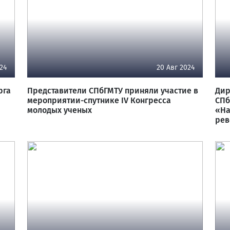
24
20 Авг 2024
рга
Представители СПбГМТУ приняли участие в
Дир
р
мероприятии-спутнике IV Конгресса
СПб
молодых ученых
«На
рев