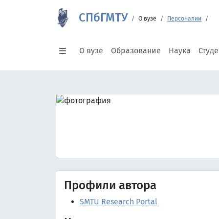
СПбГМТУ
О вузе
Персоналии
О вузе
Образование
Наука
Студ
Профили автора
SMTU Research Portal