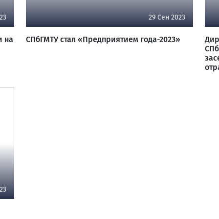
23
29 Сен 2023
и на
СПбГМТУ стал «Предприятием года-2023»
Дир
СПб
зас
отр
23
а