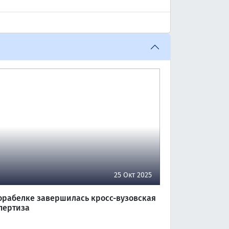
25 Окт 2025
орабелке завершилась кросс-вузовская
пертиза