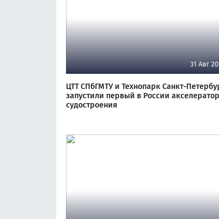
31 Авг 20
ЦТТ СПбГМТУ и Технопарк Санкт-Петербу
запустили первый в России акселерато
судостроения