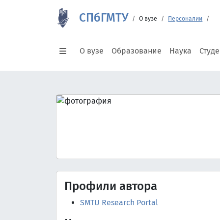
СПбГМТУ
О вузе
Персоналии
О вузе
Образование
Наука
Студ
Профили автора
SMTU Research Portal