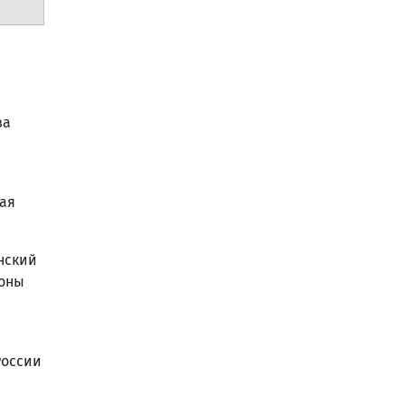
ва
ая
нский
роны
России