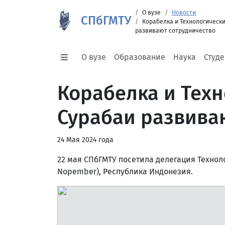
О вузе
Новости
СПбГМТУ
Корабелка и Технологически
развивают сотрудничество
О вузе
Образование
Наука
Студ
Корабелка и Техн
Сурабаи развива
24 Мая 2024 года
22 мая СПбГМТУ посетила делегация Технолог
Nopember), Республика Индонезия.