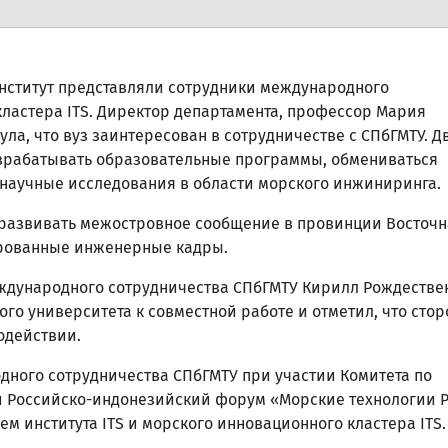
институт представляли сотрудники международного
кластера ITS. Директор департамента, профессор Мария
ла, что вуз заинтересован в сотрудничестве с СПбГМТУ. Д
азрабатывать образовательные программы, обмениваться
 научные исследования в области морского инжиниринга.
развивать межостровное сообщение в провинции Восточн
ированные инженерные кадры.
еждународного сотрудничества СПбГМТУ Кирилл Рождестве
ого университета к совместной работе и отметил, что сто
одействии.
дного сотрудничества СПбГМТУ при участии Комитета по
и Российско-индонезийский форум «Морские технологии 
ием института ITS и морского инновационного кластера ITS.