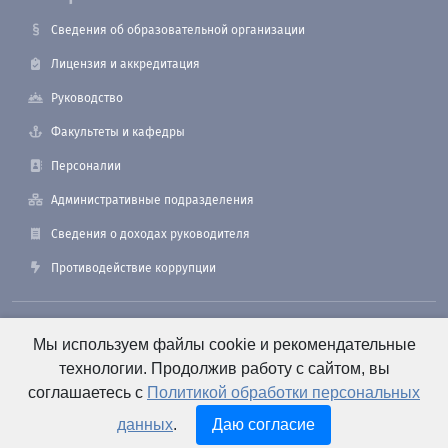
Сведения об образовательной организации
Лицензия и аккредитация
Руководство
Факультеты и кафедры
Персоналии
Административные подразделения
Сведения о доходах руководителя
Противодействие коррупции
190121, Санкт-Петербург, ул. Лоцманская, 3
Мы используем файлы cookie и рекомендательные
технологии. Продолжив работу с сайтом, вы
соглашаетесь с
Политикой обработки персональных
+7 (812) 495-26-48 Оперативный дежурный
данных
.
Даю согласие
e-mail: office@smtu.ru