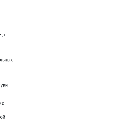
, в
альных
ауки
ис
рой