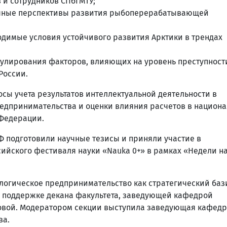
и сотрудников СПбГМТУ;
очные перспективы развития рыбоперерабатывающей
димые условия устойчивого развития Арктики в трендах
гулирования факторов, влияющих на уровень преступности
России.
сы учета результатов интеллектуальной деятельности в
едпринимательства и оценки влияния расчетов в национ
 Федерации.
Ф подготовили научные тезисы и приняли участие в
йского фестиваля науки «Nauka 0+» в рамках «Недели н
логическое предпринимательство как стратегический баз
и поддержке декана факультета, заведующей кафедрой
овой. Модератором секции выступила заведующая кафед
ва.