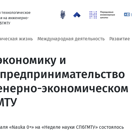
 технологическое
и на инженерно-
ПбГМТУ
енческая жизнь
Международная деятельность
Развитие
экономику и
 предпринимательство
енерно-экономическом
МТУ
аля «Nauka 0+» на «Неделе науки СПбГМТУ» состоялось