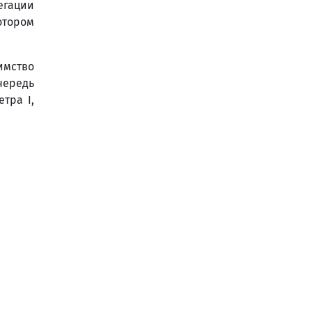
егации
отором
имство
чередь
тра I,