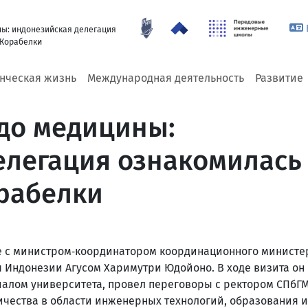
ны: индонезийская делегация
 Корабелки
енческая жизнь
Международная деятельность
Развитие
 до медицины:
елегация ознакомилась 
рабелки
е с министром‑координатором координационного министе
 Индонезии Агусом Харимутри Юдойоно. В ходе визита он
иалом университета, провел переговоры с ректором СПбГ
ичества в области инженерных технологий, образования и