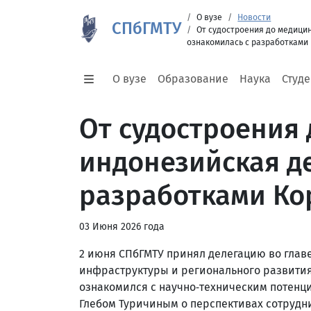
О вузе
Новости
СПбГМТУ
От судостроения до медици
ознакомилась с разработками
О вузе
Образование
Наука
Студ
От судостроения
индонезийская д
разработками Ко
03 Июня 2026 года
2 июня СПбГМТУ принял делегацию во глав
инфраструктуры и регионального развития
ознакомился с научно‑техническим потенц
Глебом Туричиным о перспективах сотрудн