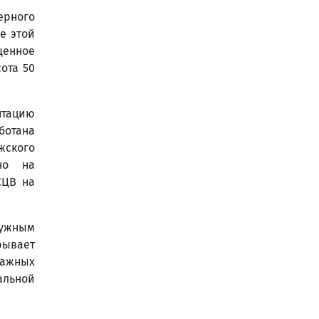
ерного
е этой
щенное
ота 50
нтацию
ботана
ского
ьно на
СЦВ на
фужным
рывает
важных
альной