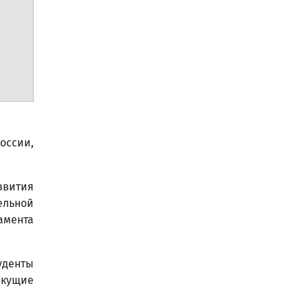
ссии,
звития
ельной
амента
уденты
екущие