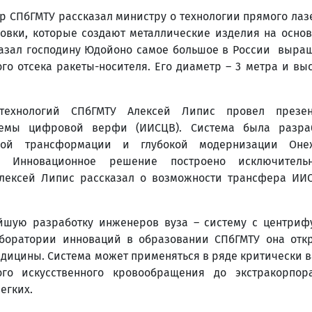
р СПбГМТУ рассказал министру о технологии прямого лаз
вки, которые создают металлические изделия на основ
показал господину Юдойоно самое большое в России выра
го отсека ракеты-носителя. Его диаметр – 3 метра и выс
технологий СПбГМТУ Алексей Липис провел презе
темы цифровой верфи (ИИСЦВ). Система была разра
вой трансформации и глубокой модернизации Онеж
ода. Инновационное решение построено исключител
Алексей Липис рассказал о возможности трансфера ИИ
ейшую разработку инженеров вуза – систему с центри
аборатории инноваций в образовании СПбГМТУ она отк
дицины. Система может применяться в ряде критически 
ого искусственного кровообращения до экстракорпор
егких.