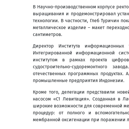
В Научно-производственном корпусе ректо
выращивания и продемонстрировал устано
технологии. В частности, Глеб Туричин 
металлическое изделие – макет переходно
сантиметров.
Директор Института информационных 
Интегрированной информационной сис
институтом в рамках проекта цифро
судостроительно-судоремонтного зав
отечественных программных продуктах. 
промышленные предприятия Индонезии.
Кроме того, делегации представили нов
насосом «С1 Левитация». Созданная в Л
широкие возможности для современной ме
процедур: от полного и вспомогательн
мембранной оксигенации при поражении л