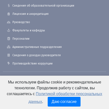
Сведения об образовательной организации
Лицензия и аккредитация
Руководство
Факультеты и кафедры
Персоналии
Административные подразделения
Сведения о доходах руководителя
Противодействие коррупции
190121, Санкт-Петербург, ул. Лоцманская, 3
Мы используем файлы cookie и рекомендательные
технологии. Продолжив работу с сайтом, вы
соглашаетесь с
Политикой обработки персональных
+7 (812) 495-26-48 Оперативный дежурный
данных
.
Даю согласие
e-mail: office@smtu.ru