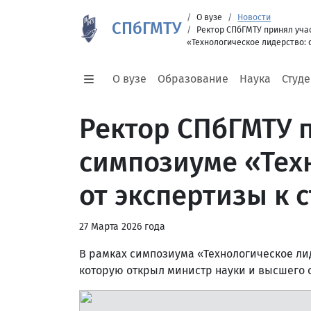
О вузе
Новости
СПбГМТУ
Ректор СПбГМТУ принял уча
«Технологическое лидерство: 
О вузе
Образование
Наука
Студ
Ректор СПбГМТУ п
симпозиуме «Тех
от экспертизы к 
27 Марта 2026 года
В рамках симпозиума «Технологическое лид
которую открыл министр науки и высшего 