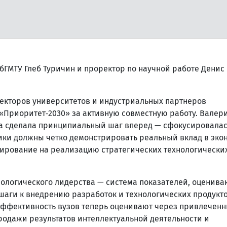
бГМТУ Глеб Туричин и проректор по научной работе Денис
екторов университетов и индустриальных партнеров
Приоритет‑2030» за активную совместную работу. Валер
мма сделала принципиальный шаг вперед — сфокусировалас
ники должны четко демонстрировать реальный вклад в эко
ирование на реализацию стратегических технологически
ологического лидерства — система показателей, оценив
 шаги к внедрению разработок и технологических продукто
эффективность вузов теперь оценивают через привлечен
родажи результатов интеллектуальной деятельности и