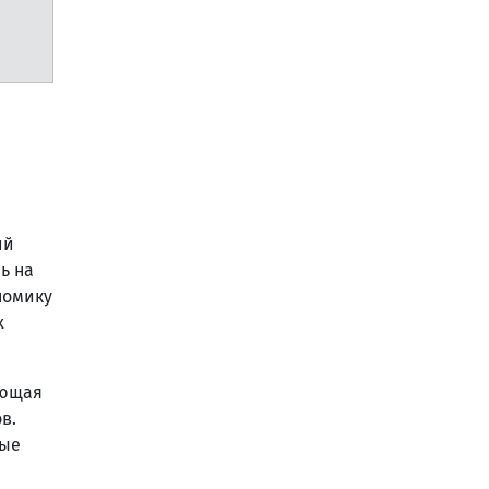
ий
ь на
номику
х
ающая
в.
ные