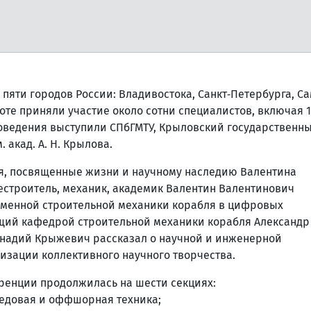
яти городов России: Владивостока, Санкт‑Петербурга, С
оте приняли участие около сотни специалистов, включая 
роведения выступили СПбГМТУ, Крыловский государственн
 акад. А. Н. Крылова.
я, посвященные жизни и научному наследию Валентина
строитель, механик, академик Валентин Валентинович
еменной строительной механики корабля в цифровых
щий кафедрой строительной механики корабля Александр
ннадий Крыжевич рассказал о научной и инженерной
низации коллективного научного творчества.
ренции продолжилась на шести секциях:
ледовая и оффшорная техника;