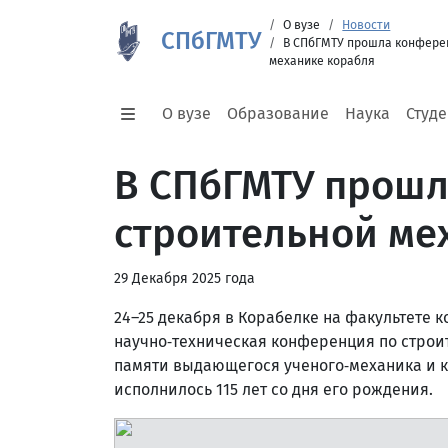
О вузе
Новости
СПбГМТУ
В СПбГМТУ прошла конфере
механике корабля
О вузе
Образование
Наука
Студ
В СПбГМТУ прошл
строительной ме
29 Декабря 2025 года
24–25 декабря в Корабелке на факультете 
научно‑техническая конференция по строи
памяти выдающегося ученого‑механика и к
исполнилось 115 лет со дня его рождения.