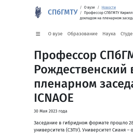
О вузе
Новости
СПбГМТУ
Профессор СПбГМТУ Кирилл
докладом на пленарном засед
О вузе
Образование
Наука
Студ
Профессор СПбГ
Рождественский 
пленарном засе
ICNAOE
30 Мая 2023 года
Заседание в гибридном формате прошло 28
университета (СЗПУ). Университет Сианя 