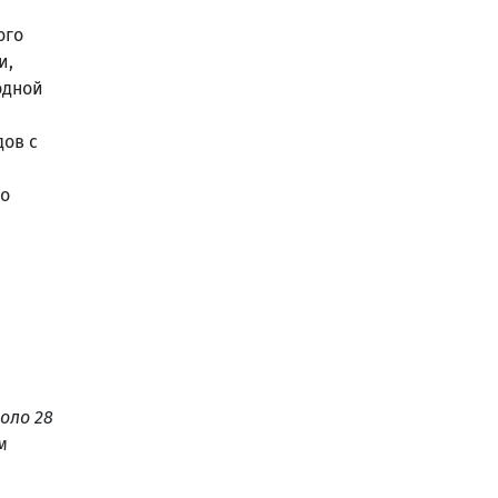
ого
и,
одной
ов с
го
оло 28
м