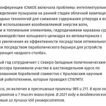
конференции ICNAOE включала проблемы: интеллектуальн
деления пузырьков на ранней стадии облачной кавитаци
дных технологий для снижения содержания углерода в в
й использования возобновляемой энергии волн,
и и топливными элементами, гидродинамики каравана суд
заимодействие кольцевого цилиндра из метаматериала с
и увеличения их эффективности посредством оптимально
и посредством параболического барьера для устройств
ринцип «водного столба».
ый год сотрудничает с Северо-Западным политехническим
ессора принимали участие в шестинедельном курсе по
изованном Корабелкой совместно с Крыловским научным
ой робототехнике, которые проводил СПбГМТУ.
а, он включен в престижные проекты 985 и 211. В вузе ок
антов и 7 тысяч магистров. В 2021 году в Академическо
вым из лучших 450 университетов.