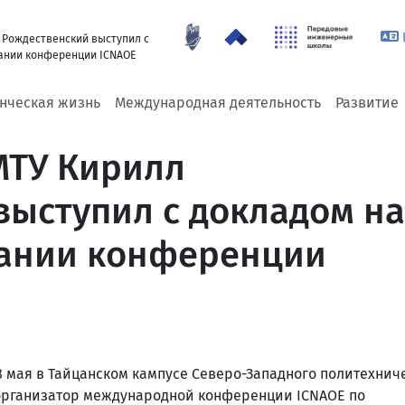
 Рождественский выступил с
ании конференции ICNAOE
енческая жизнь
Международная деятельность
Развитие
МТУ Кирилл
выступил с докладом на
дании конференции
 мая в Тайцанском кампусе Северо-Западного политехнич
– организатор международной конференции ICNAOE по