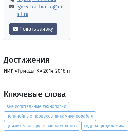
igor.v.tkachenko@m
ail.ru
Подать заявку
Достижения
НИР «Триада-К» 2014-2016 гг
Ключевые слова
вычислительные технологии
нелинейные процессы динамики корабля
движительно-рулевые комплексы
гидроаэродинамика