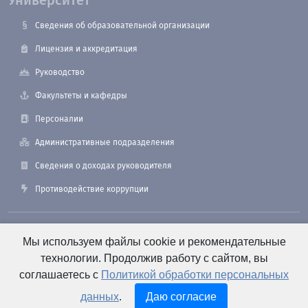
Университет
Сведения об образовательной организации
Лицензия и аккредитация
Руководство
Факультеты и кафедры
Персоналии
Административные подразделения
Сведения о доходах руководителя
Противодействие коррупции
190121, Санкт-Петербург, ул. Лоцманская, 3
Мы используем файлы cookie и рекомендательные
технологии. Продолжив работу с сайтом, вы
соглашаетесь с
Политикой обработки персональных
+7 (812) 495-26-48 Оперативный дежурный
данных
.
Даю согласие
e-mail: office@smtu.ru