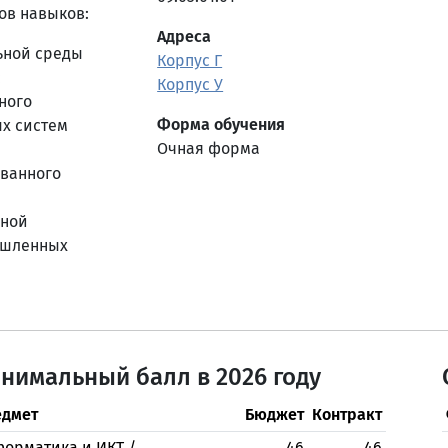
ов навыков:
Адреса
ьной среды
Корпус Г
;
Корпус У
ного
Форма обучения
х систем
Очная форма
ованного
нной
ышленных
нимальный балл в 2026 году
дмет
Бюджет
Контракт
орматика и ИКТ /
46
46