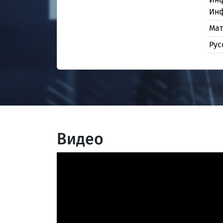
Ин
Мат
Рус
Видео