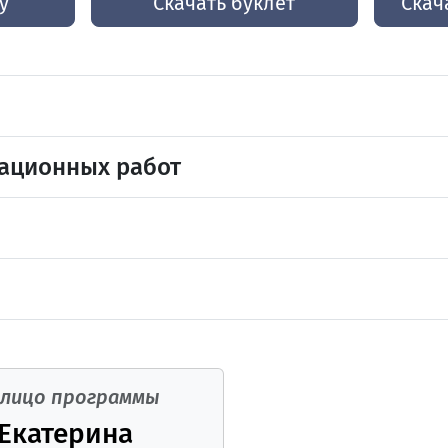
у
Скачать буклет
Скач
ационных работ
лицо программы
 Екатерина