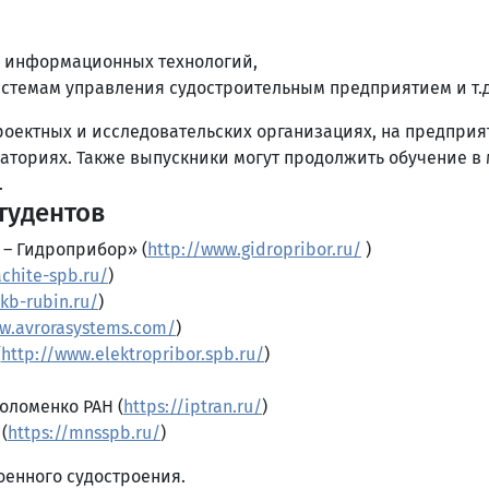
и информационных технологий,
стемам управления судостроительным предприятием и т.д
ктных и исследовательских организациях, на предприят
аториях. Также выпускники могут продолжить обучение в
.
тудентов
– Гидроприбор» (
http://www.gidropribor.ru/
)
chite-spb.ru/
)
ckb-rubin.ru/
)
ww.avrorasystems.com/
)
(
http://www.elektropribor.spb.ru/
)
Соломенко РАН (
https://iptran.ru/
)
(
https://mnsspb.ru/
)
оенного судостроения.