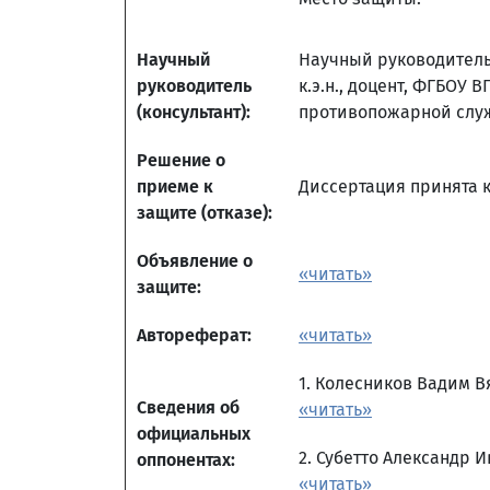
Научный
Научный руководитель
руководитель
к.э.н., доцент, ФГБОУ
(консультант):
противопожарной служ
Решение о
приеме к
Диссертация принята к 
защите (отказе):
Объявление о
«читать»
защите:
Автореферат:
«читать»
1. Колесников Вадим 
Сведения об
«читать»
официальных
2. Субетто Александр 
оппонентах:
«читать»