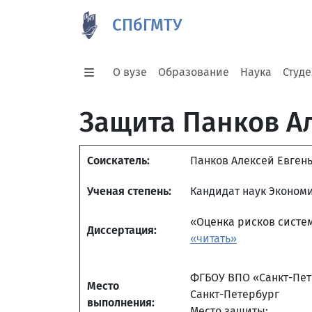
СПбГМТУ
О вузе
Образование
Наука
Студ
Защита Панков А
Соискатель:
Панков Алексей Евген
Ученая степень:
Кандидат наук Эконом
«Оценка рисков систе
Диссертация:
«читать»
ФГБОУ ВПО «Санкт-Пет
Место
Санкт-Петербург
выполнения:
Место защиты: