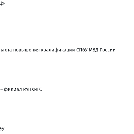
Ц»
культета повышения квалификации СПбУ МВД России
У – филиал РАНХиГС
ЭУ