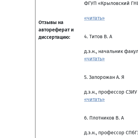
ФГУП «Крыловский ГН
«читать»
Отзывы на
автореферат и
4. Титов В. А
диссертацию:
д.э.н., начальник фа
«читать»
5. Запорожан А. Я
д.э.н., профессор СЗИ
«читать»
6. Плотников В. А
д.э.н., профессор СПбГ