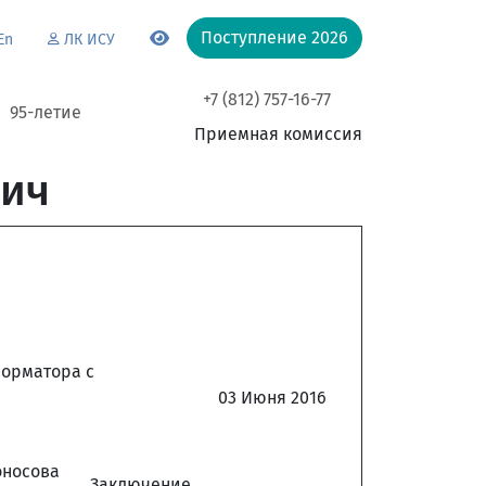
Поступление 2026
En
ЛК ИСУ
+7 (812) 757-16-77
95-летие
Приемная комиссия
вич
орматора с
03 Июня 2016
оносова
Заключение