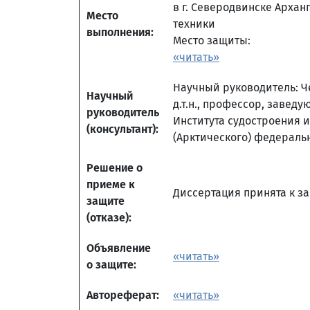
в г. Северодвинске Архан
Место
техники
выполнения:
Место защиты:
«читать»
Научный руководитель: Ч
Научный
д.т.н., профессор, заве
руководитель
Института судостроения 
(консультант):
(Арктического) федеральн
Решение о
приеме к
Диссертация принята к защ
защите
(отказе):
Объявление
«читать»
о защите:
Автореферат:
«читать»