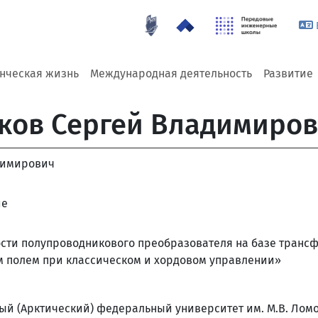
енческая жизнь
Международная деятельность
Развитие
ков Сергей Владимиро
димирович
ие
ти полупроводникового преобразователя на базе трансф
полем при классическом и хордовом управлении»
й (Арктический) федеральный университет им. М.В. Лом