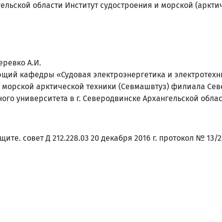
гельской области Институт судостроения и морской (аркти
еревко А.И.
дующий кафедры «Судовая электроэнергетика и электротехн
и морской арктической техники (Севмашвтуз) филиала Сев
ого университета в г. Северодвинске Архангельской обла
ите. совет Д 212.228.03 20 декабря 2016 г. протокол № 13/