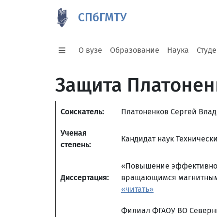
СПбГМТУ
О вузе
Образование
Наука
Студ
Защита Платонен
Соискатель:
Платоненков Сергей Вла
Ученая
Кандидат наук Техническ
степень:
«Повышение эффективнос
Диссертация:
вращающимся магнитным 
«читать»
Филиал ФГАОУ ВО Северны