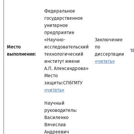
Федеральное
государственное
унитарное
предприятие
«Научно-
Заключение
Место
исследовательский
по
1
выполнения:
технологический
диссертации
институт имени
«читать»
А.П. Александрова»
Место
защиты:СПбГМТУ
«читать»
Научный
руководитель:
Василенко
Вячеслав
Андреевич