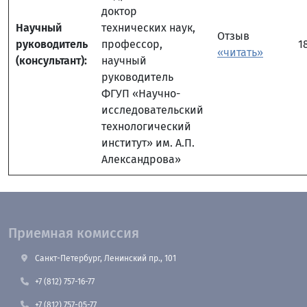
доктор
Научный
технических наук,
Отзыв
руководитель
профессор,
1
«читать»
(консультант):
научный
руководитель
ФГУП «Научно-
исследовательский
технологический
институт» им. А.П.
Александрова»
Приемная комиссия
Санкт-Петербург, Ленинский пр., 101
+7 (812) 757-16-77
+7 (812) 757-05-77