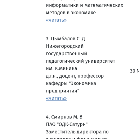
информатики и математических
методов в экономике
«читать»
3. Цымбалов С. Д
Нижегородский
государственный
педагогический университет
им. К.Минина
30 
д.т.н., доцент, профессор
кафедры "Экономика
предприятия"
«читать»
4. Смирнов М. В
ПАО "ОДК-Сатурн"
Заместитель директора по