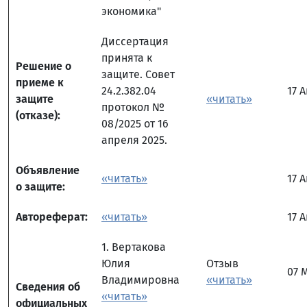
экономика"
Диссертация
принята к
Решение о
защите. Совет
приеме к
24.2.382.04
17 
защите
«читать»
протокол №
(отказе):
08/2025 от 16
апреля 2025.
Объявление
«читать»
17 
о защите:
Автореферат:
«читать»
17 
1. Вертакова
Юлия
Отзыв
07 
Владимировна
«читать»
Сведения об
«читать»
официальных