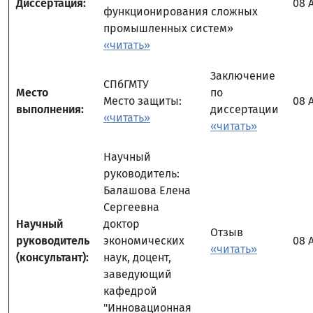
Диссертация:
08 
функционирования сложных
промышленных систем»
«читать»
Заключение
СПбГМТУ
Место
по
Место защиты:
08 
выполнения:
диссертации
«читать»
«читать»
Научный
руководитель:
Балашова Елена
Сергеевна
Научный
доктор
Отзыв
руководитель
экономических
08 
«читать»
(консультант):
наук, доцент,
заведующий
кафедрой
"Инновационная