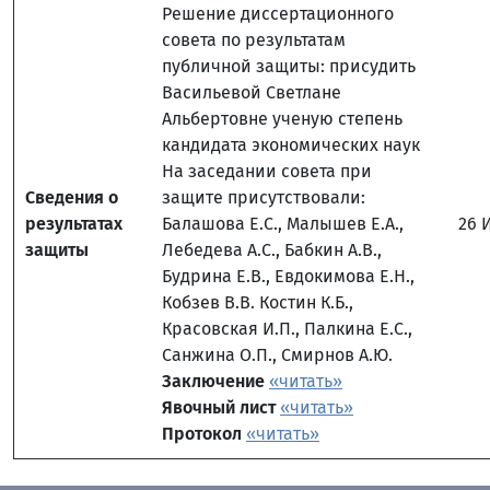
Решение диссертационного
совета по результатам
публичной защиты: присудить
Васильевой Светлане
Альбертовне ученую степень
кандидата экономических наук
На заседании совета при
Сведения о
защите присутствовали:
результатах
Балашова Е.С., Малышев Е.А.,
26 
защиты
Лебедева А.С., Бабкин А.В.,
Будрина Е.В., Евдокимова Е.Н.,
Кобзев В.В. Костин К.Б.,
Красовская И.П., Палкина Е.С.,
Санжина О.П., Смирнов А.Ю.
Заключение
«читать»
Явочный лист
«читать»
Протокол
«читать»