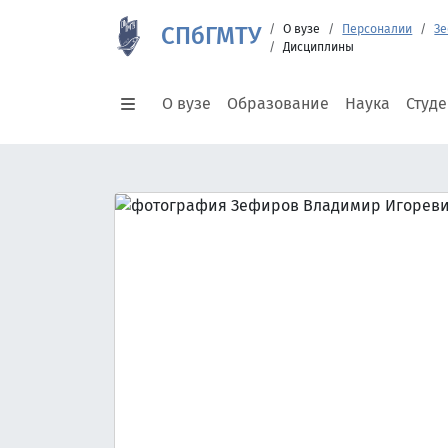
СПбГМТУ
О вузе
Персоналии
Зе
Дисциплины
О вузе
Образование
Наука
Студ