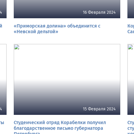
4
16 Февраля 2024
й
«Приморская долина» объединится с
Ко
«Невской дельтой»
Са
4
15 Февраля 2024
ты
Студенческий отряд Корабелки получил
Ст
благодарственное письмо губернатора
ст
Петербурга
ко