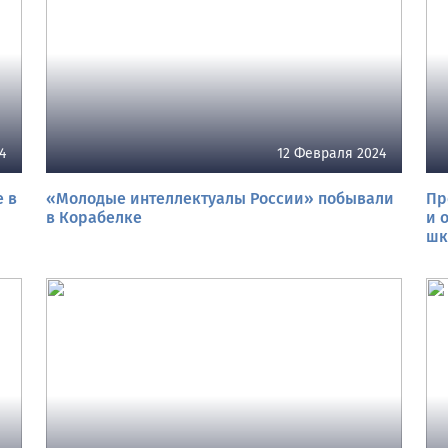
4
12 Февраля 2024
 в
«Молодые интеллектуалы России» побывали
Пр
в Корабелке
и 
шк