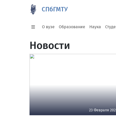
СПбГМТУ
О вузе
Образование
Наука
Студ
Новости
23 Февраля 202