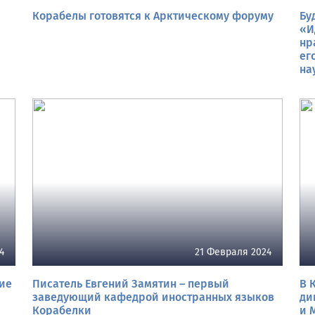
Корабелы готовятся к Арктическому форуму
Бу
«И
нр
ег
на
4
21 Февраля 2024
тие
Писатель Евгений Замятин – первый
В 
м
заведующий кафедрой иностранных языков
ди
Корабелки
и 