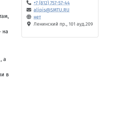
+7 (812) 757-57-44
alipis@SMTU.RU
там,
нет
Ленинский пр., 101 ауд.209
 на
, а
ми в