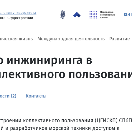
еления университета
нга в судостроении
енческая жизнь
Международная деятельность
Развитие
о инжиниринга в
ллективного пользован
ости (2)
Контакты
строении коллективного пользования (ЦГИСКП) СПб
й и разработчиков морской техники доступом к