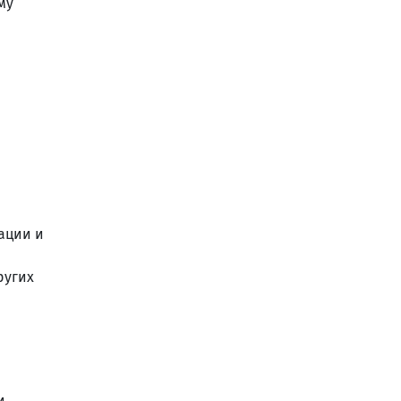
му
ации и
ругих
и