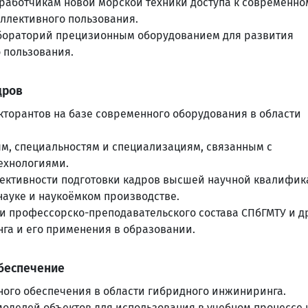
работчикам новой морской техники доступа к современно
ллективного пользования.
бораторий прецизионным оборудованием для развития
 пользования.
дров
окторантов на базе современного оборудования в области
м, специальностям и специализациям, связанным с
хнологиями.
ективности подготовки кадров высшей научной квалифик
науке и наукоёмком производстве.
 профессорско-преподавательского состава СПбГМТУ и д
га и его применения в образовании.
беспечение
ного обеспечения в области гибридного инжиниринга.
оделей объектов для использования в учебном процессе 