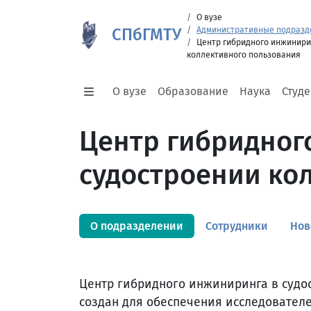
О вузе
СПбГМТУ
Административные подразд
Центр гибридного инжинири
коллективного пользования
О вузе
Образование
Наука
Студ
Центр гибридног
судостроении ко
О подразделении
Сотрудники
Нов
Центр гибридного инжиниринга в судо
создан для обеспечения исследователе