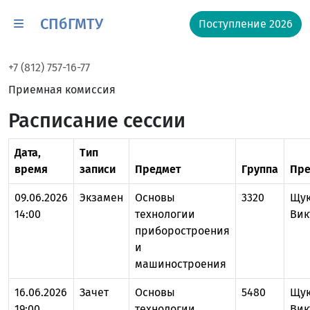
СПбГМТУ
Поступление 2026
+7 (812) 757-16-77
Приемная комиссия
Расписание сессии
Дата,
Тип
время
записи
Предмет
Группа
Пре
09.06.2026
Экзамен
Основы
3320
Щук
14:00
технологии
Вик
приборостроения
и
машиностроения
16.06.2026
Зачет
Основы
5480
Щук
19:00
технологии
Вик