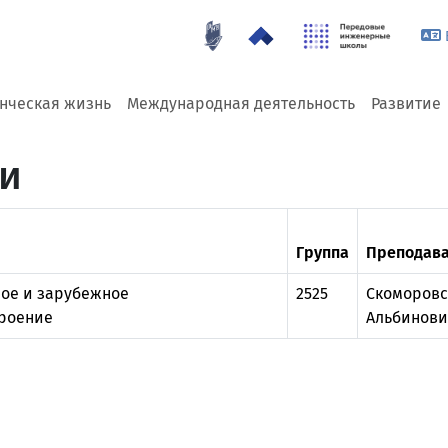
енческая жизнь
Международная деятельность
Развитие
ии
Группа
Преподава
ое и зарубежное
2525
Скоморовс
троение
Альбинови