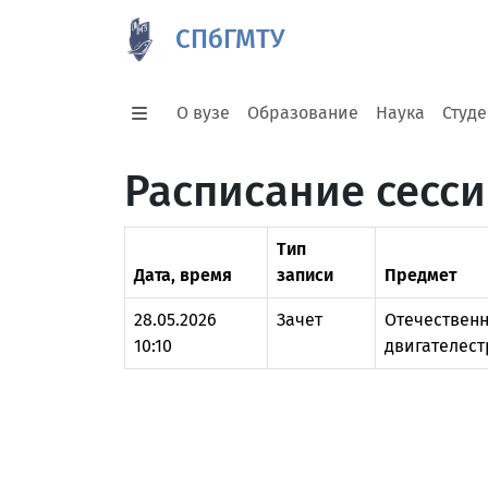
СПбГМТУ
О вузе
Образование
Наука
Студ
Расписание сесс
Тип
Дата, время
записи
Предмет
28.05.2026
Зачет
Отечественн
10:10
двигателес