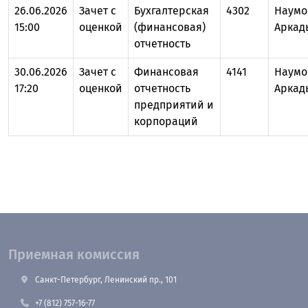
26.06.2026
Зачет с
Бухгалтерская
4302
Наумо
15:00
оценкой
(финансовая)
Аркад
отчетность
30.06.2026
Зачет с
Финансовая
4141
Наумо
17:20
оценкой
отчетность
Аркад
предприятий и
корпораций
Приемная комиссия
Санкт-Петербург, Ленинский пр., 101
+7 (812) 757-16-77