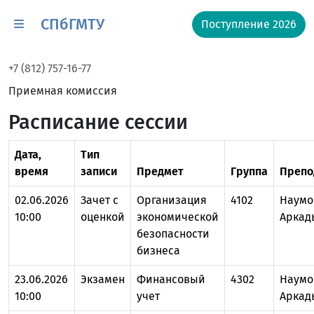
СПбГМТУ
Поступление 2026
+7 (812) 757-16-77
Приемная комиссия
Расписание сессии
Дата,
Тип
время
записи
Предмет
Группа
Препо
02.06.2026
Зачет с
Организация
4102
Наумо
10:00
оценкой
экономической
Аркад
безопасности
бизнеса
23.06.2026
Экзамен
Финансовый
4302
Наумо
10:00
учет
Аркад