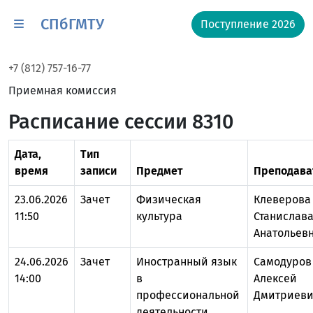
СПбГМТУ
Поступление 2026
+7 (812) 757-16-77
Приемная комиссия
Расписание сессии 8310
Дата,
Тип
время
записи
Предмет
Преподава
23.06.2026
Зачет
Физическая
Клеверова
11:50
культура
Станислав
Анатольев
24.06.2026
Зачет
Иностранный язык
Самодуров
14:00
в
Алексей
профессиональной
Дмитриев
деятельности