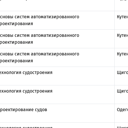
сновы систем автоматизированного
Куте
роектирования
сновы систем автоматизированного
Куте
роектирования
сновы систем автоматизированного
Куте
роектирования
ехнология судостроения
Щиго
ехнология судостроения
Щиго
роектирование судов
Одег