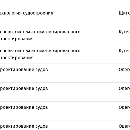
ехнология судостроения
Щиго
сновы систем автоматизированного
Куте
роектирования
сновы систем автоматизированного
Куте
роектирования
роектирование судов
Одег
роектирование судов
Одег
роектирование судов
Одег
роектирование судов
Одег