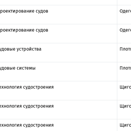
роектирование судов
Одег
роектирование судов
Одег
удовые устройства
Плот
удовые системы
Плот
ехнология судостроения
Щиго
ехнология судостроения
Щиго
ехнология судостроения
Щиго