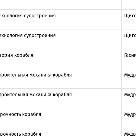
ехнология судостроения
Щиго
ехнология судостроения
Щиго
еория корабля
Гасн
троительная механика корабля
Мудр
троительная механика корабля
Мудр
рочность корабля
Мудр
рочность корабля
Мудр