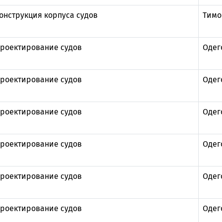
онструкция корпуса судов
Тимо
роектирование судов
Одег
роектирование судов
Одег
роектирование судов
Одег
роектирование судов
Одег
роектирование судов
Одег
роектирование судов
Одег