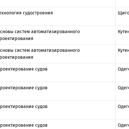
ехнология судостроения
Щиго
сновы систем автоматизированного
Куте
роектирования
сновы систем автоматизированного
Куте
роектирования
роектирование судов
Одег
роектирование судов
Одег
роектирование судов
Одег
роектирование судов
Одег