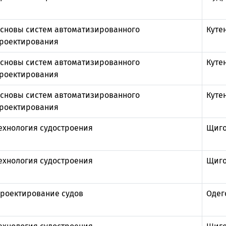
сновы систем автоматизированного
Куте
роектирования
сновы систем автоматизированного
Куте
роектирования
сновы систем автоматизированного
Куте
роектирования
ехнология судостроения
Щиго
ехнология судостроения
Щиго
роектирование судов
Одег