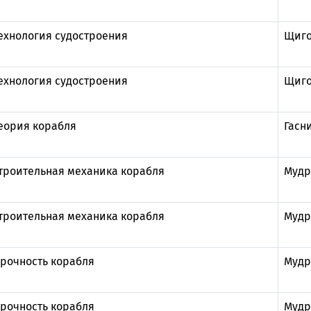
ехнология судостроения
Щиго
ехнология судостроения
Щиго
еория корабля
Гасн
троительная механика корабля
Мудр
троительная механика корабля
Мудр
рочность корабля
Мудр
рочность корабля
Мудр