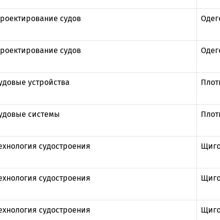
роектирование судов
Одег
роектирование судов
Одег
удовые устройства
Плот
удовые системы
Плот
ехнология судостроения
Щиго
ехнология судостроения
Щиго
ехнология судостроения
Щиго