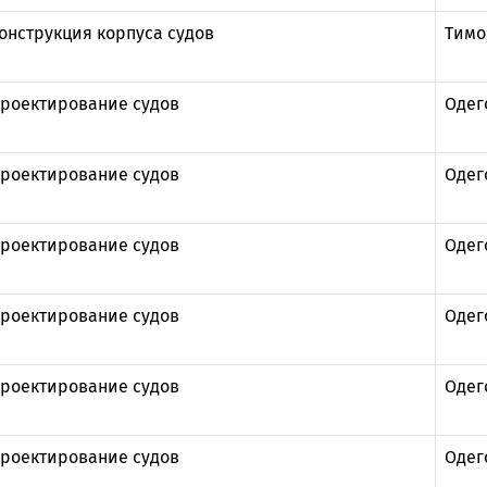
онструкция корпуса судов
Тимо
роектирование судов
Одег
роектирование судов
Одег
роектирование судов
Одег
роектирование судов
Одег
роектирование судов
Одег
роектирование судов
Одег