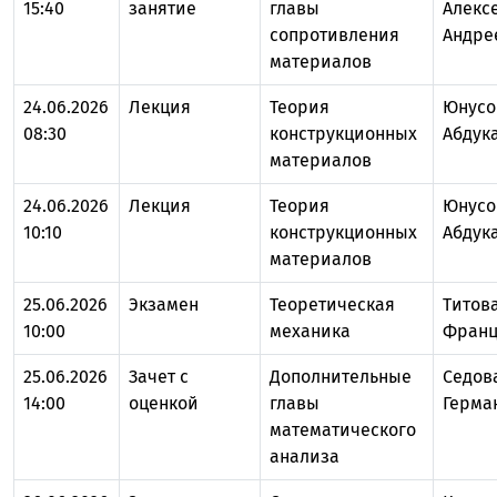
15:40
занятие
главы
Алекс
сопротивления
Андре
материалов
24.06.2026
Лекция
Теория
Юнусо
08:30
конструкционных
Абдук
материалов
24.06.2026
Лекция
Теория
Юнусо
10:10
конструкционных
Абдук
материалов
25.06.2026
Экзамен
Теоретическая
Титов
10:00
механика
Франц
25.06.2026
Зачет с
Дополнительные
Седов
14:00
оценкой
главы
Герма
математического
анализа