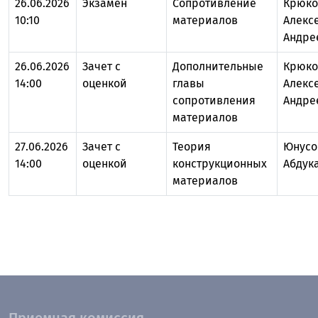
26.06.2026
Экзамен
Сопротивление
Крюко
10:10
материалов
Алекс
Андре
26.06.2026
Зачет с
Дополнительные
Крюко
14:00
оценкой
главы
Алекс
сопротивления
Андре
материалов
27.06.2026
Зачет с
Теория
Юнусо
14:00
оценкой
конструкционных
Абдук
материалов