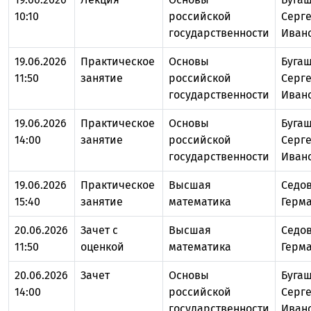
10:10
российской
Серг
государственности
Иван
19.06.2026
Практическое
Основы
Буга
11:50
занятие
российской
Серг
государственности
Иван
19.06.2026
Практическое
Основы
Буга
14:00
занятие
российской
Серг
государственности
Иван
19.06.2026
Практическое
Высшая
Седов
15:40
занятие
математика
Герм
20.06.2026
Зачет с
Высшая
Седов
11:50
оценкой
математика
Герм
20.06.2026
Зачет
Основы
Буга
14:00
российской
Серг
государственности
Иван