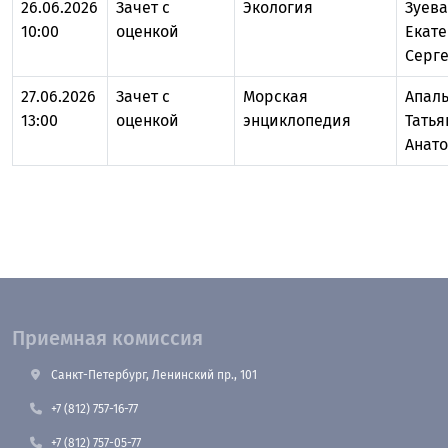
26.06.2026
Зачет с
Экология
Зуева
10:00
оценкой
Екат
Серг
27.06.2026
Зачет с
Морская
Апал
13:00
оценкой
энциклопедия
Татья
Анат
Приемная комиссия
Санкт-Петербург, Ленинский пр., 101
+7 (812) 757-16-77
+7 (812) 757-05-77