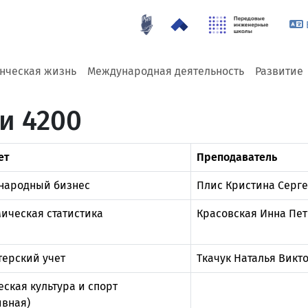
енческая жизнь
Международная деятельность
Развитие
и 4200
ет
Преподаватель
народный бизнес
Плис Кристина Серг
ическая статистика
Красовская Инна Пе
терский учет
Ткачук Наталья Викт
ская культура и спорт
ивная)