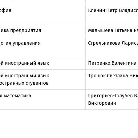
офия
Кленин Петр Владис
мика предприятия
Малышева Татьяна Е
огия управления
Стрельникова Ларис
й иностранный язык
Петренко Валентина
й иностранный язык
Троцюк Светлана Ни
остранных студентов
я математика
Григорьев-Голубев 
Викторович