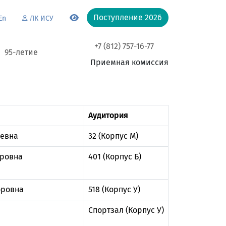
Поступление 2026
En
ЛК ИСУ
+7 (812) 757-16-77
95-летие
Приемная комиссия
Аудитория
еевна
32 (Корпус М)
тровна
401 (Корпус Б)
оровна
518 (Корпус У)
Спортзал (Корпус У)