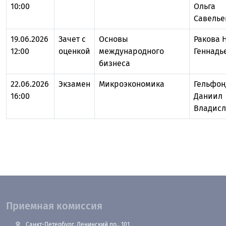
10:00
Ольга
Савелье
19.06.2026
Зачет с
Основы
Ракова 
12:00
оценкой
международного
Геннадь
бизнеса
22.06.2026
Экзамен
Микроэкономика
Гельфон
16:00
Даниил
Владис
Приемная комиссия
Санкт-Петербург, Ленинский пр., 101