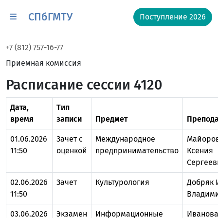
СПбГМТУ
Поступление 2026
+7 (812) 757-16-77
Приемная комиссия
Расписание сессии 4120
Дата,
Тип
время
записи
Предмет
Препода
01.06.2026
Зачет с
Международное
Майоро
11:50
оценкой
предпринимательство
Ксения
Сергеев
02.06.2026
Зачет
Культурология
Добряк 
11:50
Владим
03.06.2026
Экзамен
Информационные
Иванов