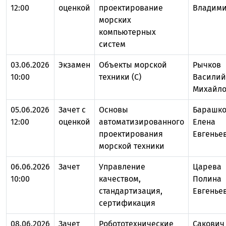
12:00
оценкой
проектирование
Владим
морских
компьютерных
систем
03.06.2026
Экзамен
Объекты морской
Рычков
10:00
техники (С)
Василий
Михайл
05.06.2026
Зачет с
Основы
Барашк
12:00
оценкой
автоматизированного
Елена
проектирования
Евгенье
морской техники
06.06.2026
Зачет
Управление
Царева
10:00
качеством,
Полина
стандартизация,
Евгенье
сертификация
08.06.2026
Зачет
Робототехнические
Сакович