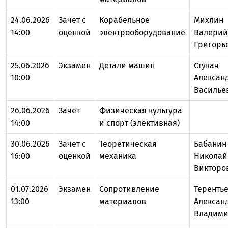
24.06.2026
Зачет с
Корабельное
Михлин
14:00
оценкой
электрооборудование
Валерий
Григорь
25.06.2026
Экзамен
Детали машин
Стукач
10:00
Алексан
Василье
26.06.2026
Зачет
Физическая культура
14:00
и спорт (элективная)
30.06.2026
Зачет с
Теоретическая
Бабанин
16:00
оценкой
механика
Николай
Викторо
01.07.2026
Экзамен
Сопротивление
Теренть
13:00
материалов
Алексан
Владим