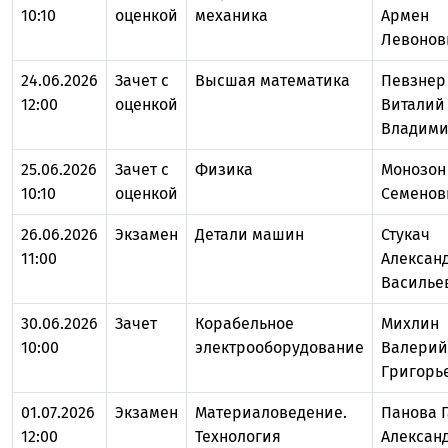
10:10
оценкой
механика
Армен
Левонов
24.06.2026
Зачет с
Высшая математика
Певзнер
12:00
оценкой
Виталий
Владим
25.06.2026
Зачет с
Физика
Монозон
10:10
оценкой
Семенов
26.06.2026
Экзамен
Детали машин
Стукач
11:00
Алексан
Василье
30.06.2026
Зачет
Корабельное
Михлин
10:00
электрооборудование
Валерий
Григорь
01.07.2026
Экзамен
Материаловедение.
Панова 
12:00
Технология
Алексан