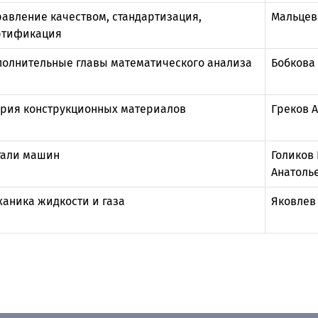
равление качеством, стандартизация,
Мальцев
ртификация
полнительные главы математического анализа
Бобкова
ория конструкционных материалов
Греков 
тали машин
Голиков
Анатоль
ханика жидкости и газа
Яковлев