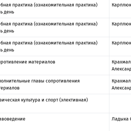
бная практика (ознакомительная практика)
Карплюк
ь день
бная практика (ознакомительная практика)
Карплюк
ь день
бная практика (ознакомительная практика)
Карплюк
ь день
противление материалов
Крахмал
Алексан
полнительные главы сопротивления
Крахмал
териалов
Алексан
ическая культура и спорт (элективная)
авоведение
Ладыка 