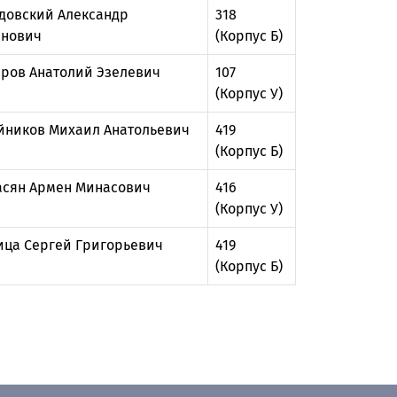
довский Александр
318
анович
(Корпус Б)
ров Анатолий Эзелевич
107
(Корпус У)
йников Михаил Анатольевич
419
(Корпус Б)
сян Армен Минасович
416
(Корпус У)
ца Сергей Григорьевич
419
(Корпус Б)