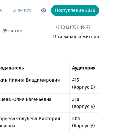
Поступление 2026
En
ЛК ИСУ
+7 (812) 757-16-77
95-летие
Приемная комиссия
одаватель
Аудитория
кин Никита Владимирович
415
(Корпус Б)
цева Юлия Евгеньевна
318
(Корпус Б)
орьева-Голубева Виктория
403
дьевна
(Корпус У)