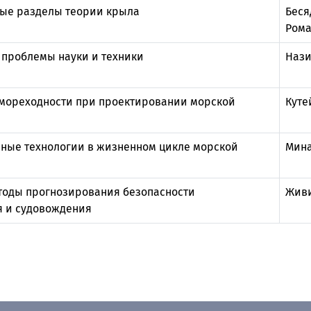
ые разделы теории крыла
Беся
Ром
проблемы науки и техники
Нази
мореходности при проектировании морской
Куте
ые технологии в жизненном цикле морской
Мина
тоды прогнозирования безопасности
Живи
 и судовождения