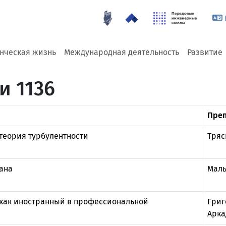
енческая жизнь
Международная деятельность
Развитие
и 1136
Преп
теория турбулентности
Тряс
ана
Маль
 как иностранный в профессиональной
Григ
Арка