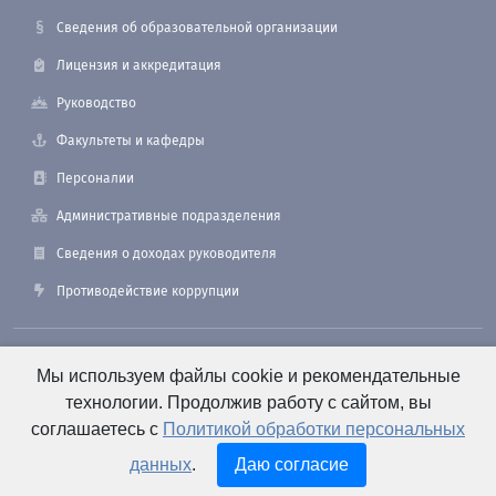
Сведения об образовательной организации
Лицензия и аккредитация
Руководство
Факультеты и кафедры
Персоналии
Административные подразделения
Сведения о доходах руководителя
Противодействие коррупции
190121, Санкт-Петербург, ул. Лоцманская, 3
Мы используем файлы cookie и рекомендательные
технологии. Продолжив работу с сайтом, вы
соглашаетесь с
Политикой обработки персональных
+7 (812) 495-26-48 Оперативный дежурный
данных
.
Даю согласие
e-mail: office@smtu.ru