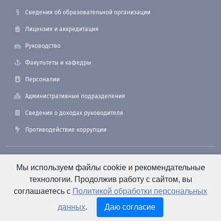
Сведения об образовательной организации
Лицензия и аккредитация
Руководство
Факультеты и кафедры
Персоналии
Административные подразделения
Сведения о доходах руководителя
Противодействие коррупции
190121, Санкт-Петербург, ул. Лоцманская, 3
Мы используем файлы cookie и рекомендательные
технологии. Продолжив работу с сайтом, вы
соглашаетесь с
Политикой обработки персональных
+7 (812) 495-26-48 Оперативный дежурный
данных
.
Даю согласие
e-mail: office@smtu.ru