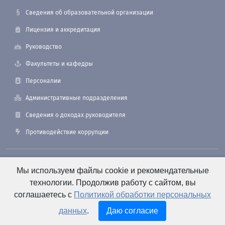
Сведения об образовательной организации
Лицензия и аккредитация
Руководство
Факультеты и кафедры
Персоналии
Административные подразделения
Сведения о доходах руководителя
Противодействие коррупции
190121, Санкт-Петербург, ул. Лоцманская, 3
Мы используем файлы cookie и рекомендательные
технологии. Продолжив работу с сайтом, вы
соглашаетесь с
Политикой обработки персональных
+7 (812) 495-26-48 Оперативный дежурный
данных
.
Даю согласие
e-mail: office@smtu.ru