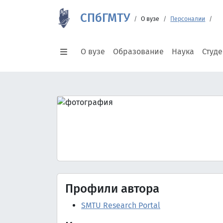
СПбГМТУ
О вузе
Персоналии
О вузе
Образование
Наука
Студ
Профили автора
SMTU Research Portal