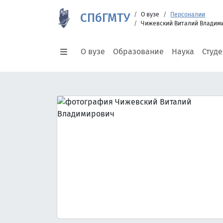
СПбГМТУ
О вузе
Персоналии
Чижевский Виталий Владим
О вузе
Образование
Наука
Студ