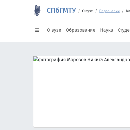
СПбГМТУ
О вузе
Персоналии
Мо
О вузе
Образование
Наука
Студ