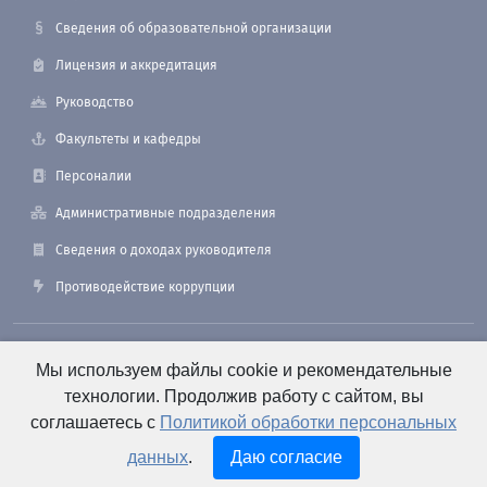
Сведения об образовательной организации
Лицензия и аккредитация
Руководство
Факультеты и кафедры
Персоналии
Административные подразделения
Сведения о доходах руководителя
Противодействие коррупции
190121, Санкт-Петербург, ул. Лоцманская, 3
Мы используем файлы cookie и рекомендательные
технологии. Продолжив работу с сайтом, вы
соглашаетесь с
Политикой обработки персональных
+7 (812) 495-26-48 Оперативный дежурный
данных
.
Даю согласие
e-mail: office@smtu.ru